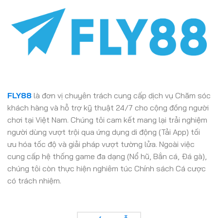
FLY88
là đơn vị chuyên trách cung cấp dịch vụ Chăm sóc
khách hàng và hỗ trợ kỹ thuật 24/7 cho cộng đồng người
chơi tại Việt Nam. Chúng tôi cam kết mang lại trải nghiệm
người dùng vượt trội qua ứng dụng di động (Tải App) tối
ưu hóa tốc độ và giải pháp vượt tường lửa. Ngoài việc
cung cấp hệ thống game đa dạng (Nổ hũ, Bắn cá, Đá gà),
chúng tôi còn thực hiện nghiêm túc Chính sách Cá cược
có trách nhiệm.